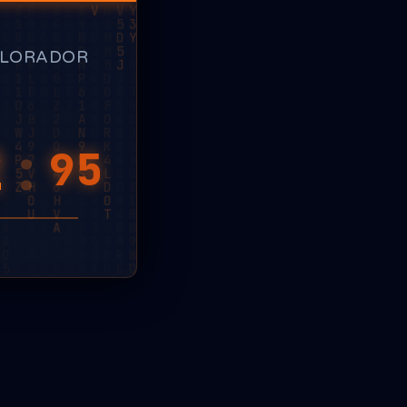
PLORADOR
2
:
52