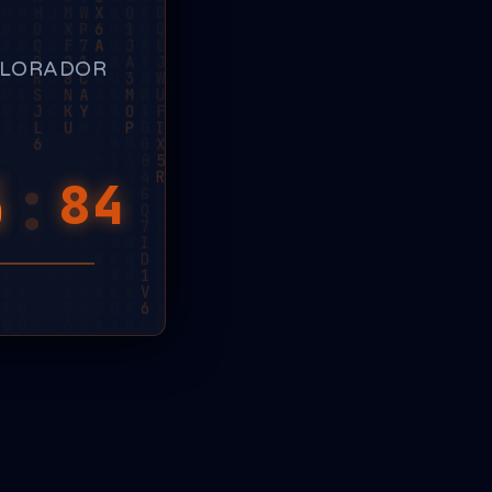
PLORADOR
5
:
28