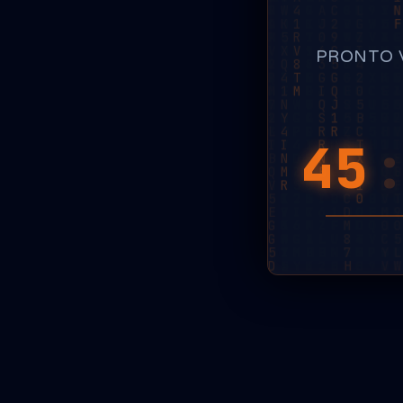
PRONTO 
45